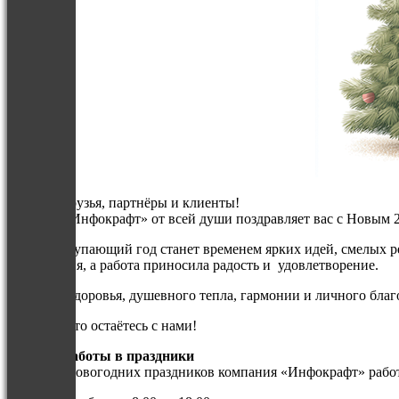
Дорогие друзья, партнёры и клиенты!
Команда «Инфокрафт» от всей души поздравляет вас с Новым 
Пусть наступающий год станет временем ярких идей, смелых 
воплощения, а работа приносила радость и удовлетворение.
Крепкого здоровья, душевного тепла, гармонии и личного бла
Спасибо, что остаётесь с нами!
График работы в праздники
В период новогодних праздников компания «Инфокрафт» рабо