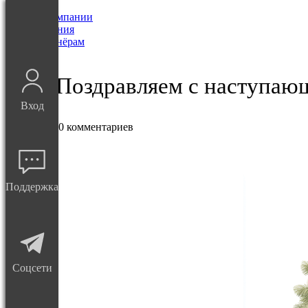
О Компании
Решения
Партнёрам
Блог
/ Поздравляем с наступаю
Блог
Вход
29 декабря
0 комментариев
#новости
Поддержка
Соцсети