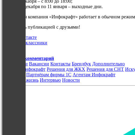
30 декабря – с 8:00 до 18:00;
с 31 декабря по 11 января – выходные дни.
С 12 января компания «Инфокрафт» работает в обычном режим
Поделитесь публикацией с друзьями!
ВКонтакте
Одноклассники
X
Добавить комментарий
О компании
Вакансии
Контакты
Брендбук
Дополнительно
Решения Инфокрафт
Решения для ЖКХ
Решения для СНТ
Иску
Партнёрам
Партнёрам фирмы 1С
Агентам Инфокрафт
Блог
Наша жизнь
Интервью
Новости