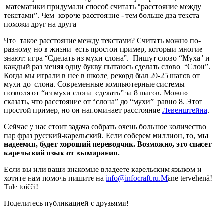
математики придумали способ считать “расстояние между
текстами”. Чем короче расстояние - тем больше два текста
похожи друг на друга.
Что такое расстояние между текстами? Считать можно по-
разному, но в жизни есть простой пример, который многие
знают: игра “Сделать из мухи слона”. Пишут слово “Муха” и
каждый раз меняя одну букву пытаюсь сделать слово “Слон”.
Когда мы играли в нее в школе, рекорд был 20-25 шагов от
мухи до слона. Современные компьютерные системы
позволяют “из мухи слона сделать” за 8 шагов. Можно
сказать, что расстояние от “слона” до “мухи” равно 8. Этот
простой пример, но он напоминает расстояние
Левенштейна
.
Сейчас у нас стоит задача собрать очень большое количество
пар фраз русский-карельский. Если соберем миллион, то,
мы
надеемся, будет хороший переводчик. Возможно, это спасет
карельский язык от вымирания.
Если вы или ваши знакомые владеете карельским языком и
хотите нам помочь пишите на
info@infocraft.ru.M
äne tervehenä!
Tule toičči!
Поделитесь публикацией с друзьями!